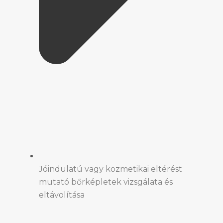
Jóindulatú vagy kozmetikai eltérést
mutató bőrképletek vizsgálata és
eltávolítása